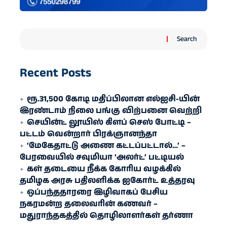
Search
Recent Posts
ரூ.31,500 கோடி மதிப்பிலான எல்ஐசி-​யின்
இரண்​டாம் நிலை பங்கு விற்பனை வெற்றி
செயின்ட் லூயிஸ் கிளப் செஸ் போட்டி –
பட்டம் வென்றார் பிரக்ஞானந்தா
‘மேகேதாட்டு அணை கட்டப்பட்டால்…’ –
பேரவையில் சவுமியா ‘அலர்ட்’ பட்டியல்
கள் தடையை நீக்க கோரிய வழக்கில்
தமிழக அரசு பதிலளிக்க ஐகோர்ட் உத்தரவு
ஒப்பந்ததாரரை இழிவாகப் பேசிய
நகரமன்ற தலைவரின் கணவர் –
மதுராந்தகத்தில் தொழிலாளர்கள் தர்ணா