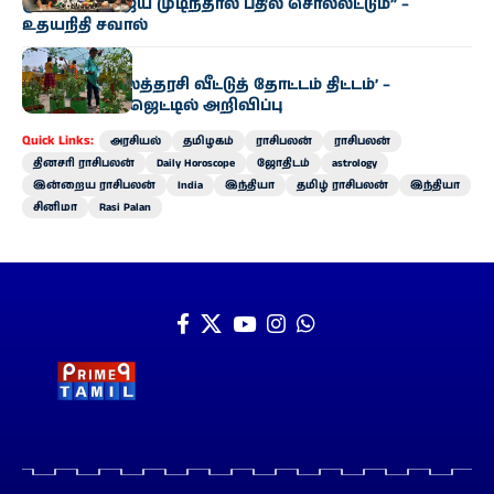
முதல்வர் விஜய் முடிந்தால் பதில் சொல்லட்டும்” –
உதயநிதி சவால்
அரசியல்
‘வெற்றி இல்லத்தரசி வீட்டுத் தோட்டம் திட்டம்’ –
வேளாண் பட்ஜெட்டில் அறிவிப்பு
Quick Links:
அரசியல்
தமிழகம்
ராசிபலன்
ராசிபலன்
தினசரி ராசிபலன்
Daily Horoscope
ஜோதிடம்
astrology
இன்றைய ராசிபலன்
India
இந்தியா
தமிழ் ராசிபலன்
இந்தியா
சினிமா
Rasi Palan