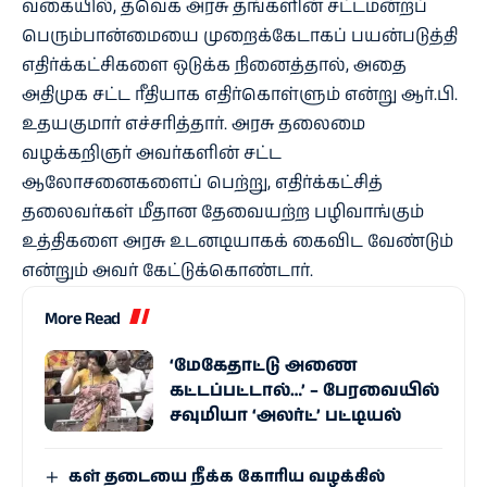
வகையில், தவெக அரசு தங்களின் சட்டமன்றப்
பெரும்பான்மையை முறைக்கேடாகப் பயன்படுத்தி
எதிர்க்கட்சிகளை ஒடுக்க நினைத்தால், அதை
அதிமுக சட்ட ரீதியாக எதிர்கொள்ளும் என்று ஆர்.பி.
உதயகுமார் எச்சரித்தார். அரசு தலைமை
வழக்கறிஞர் அவர்களின் சட்ட
ஆலோசனைகளைப் பெற்று, எதிர்க்கட்சித்
தலைவர்கள் மீதான தேவையற்ற பழிவாங்கும்
உத்திகளை அரசு உடனடியாகக் கைவிட வேண்டும்
என்றும் அவர் கேட்டுக்கொண்டார்.
More Read
‘மேகேதாட்டு அணை
கட்டப்பட்டால்…’ – பேரவையில்
சவுமியா ‘அலர்ட்’ பட்டியல்
கள் தடையை நீக்க கோரிய வழக்கில்