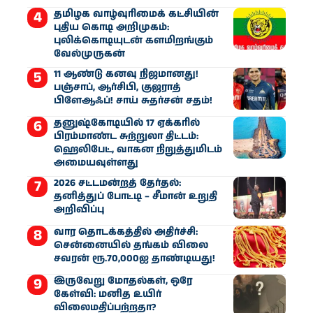
தமிழக வாழ்வுரிமைக் கட்சியின்
புதிய கொடி அறிமுகம்:
புலிக்கொடியுடன் களமிறங்கும்
வேல்முருகன்
11 ஆண்டு கனவு நிஜமானது!
பஞ்சாப், ஆர்சிபி, குஜராத்
பிளேஆஃப்! சாய் சுதர்சன் சதம்!
தனுஷ்கோடியில் 17 ஏக்கரில்
பிரம்மாண்ட சுற்றுலா திட்டம்:
ஹெலிபேட், வாகன நிறுத்துமிடம்
அமையவுள்ளது
2026 சட்டமன்றத் தேர்தல்:
தனித்துப் போட்டி – சீமான் உறுதி
அறிவிப்பு
வார தொடக்கத்தில் அதிர்ச்சி:
சென்னையில் தங்கம் விலை
சவரன் ரூ.70,000ஐ தாண்டியது!
இருவேறு மோதல்கள், ஒரே
கேள்வி: மனித உயிர்
விலைமதிப்பற்றதா?