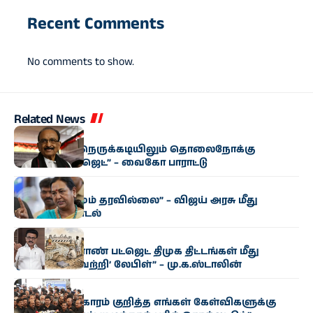
Recent Comments
No comments to show.
Related News
அரசியல்
“மிகுந்த நிதி நெருக்கடியிலும் தொலைநோக்கு
வேளாண் பட்ஜெட்” – வைகோ பாராட்டு
அரசியல்
“எந்த மாற்றமும் தரவில்லை” – விஜய் அரசு மீது
பிரேமலதா சாடல்
அரசியல்
“தமிழக வேளாண் பட்ஜெட் திமுக திட்டங்கள் மீது
ஒட்டப்பட்ட ‘வெற்றி’ லேபிள்” – மு.க.ஸ்டாலின்
அரசியல்
“காவிரி விவகாரம் குறித்த எங்கள் கேள்விகளுக்கு