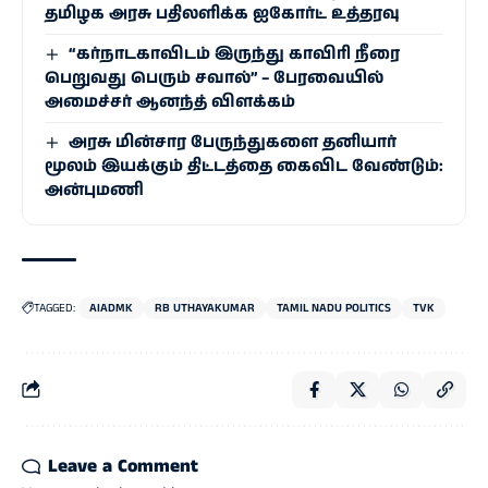
தமிழக அரசு பதிலளிக்க ஐகோர்ட் உத்தரவு
“கர்நாடகாவிடம் இருந்து காவிரி நீரை
பெறுவது பெரும் சவால்” – பேரவையில்
அமைச்சர் ஆனந்த் விளக்கம்
அரசு மின்சார பேருந்துகளை தனியார்
மூலம் இயக்கும் திட்டத்தை கைவிட வேண்டும்:
அன்புமணி
TAGGED:
AIADMK
RB UTHAYAKUMAR
TAMIL NADU POLITICS
TVK
Leave a Comment