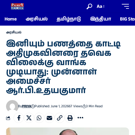
Aa
Home
அரசியல்
தமிழ்நாடு
இந்தியா
BIG Sto
அரசியல்
இனியும் பணத்தை காட்டி
அதிமுகவினரை தவெக
விலைக்கு வாங்க
முடியாது: முன்னாள்
அமைச்சர்
ஆர்.பி.உதயகுமார்
By
PRIYA
Published: June 1, 2026
67 Views
3 Min Read