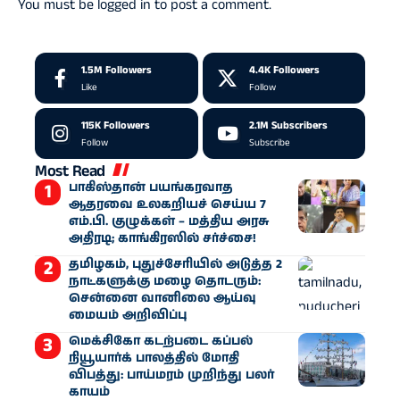
You must be
logged in
to post a comment.
1.5M
Followers
4.4K
Followers
Like
Follow
115K
Followers
2.1M
Subscribers
Follow
Subscribe
Most Read
பாகிஸ்தான் பயங்கரவாத
ஆதரவை உலகறியச் செய்ய 7
எம்.பி. குழுக்கள் – மத்திய அரசு
அதிரடி; காங்கிரஸில் சர்ச்சை!
தமிழகம், புதுச்சேரியில் அடுத்த 2
நாட்களுக்கு மழை தொடரும்:
சென்னை வானிலை ஆய்வு
மையம் அறிவிப்பு
மெக்சிகோ கடற்படை கப்பல்
நியூயார்க் பாலத்தில் மோதி
விபத்து: பாய்மரம் முறிந்து பலர்
காயம்