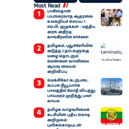
Most Read
பாகிஸ்தான்
பயங்கரவாத ஆதரவை
உலகறியச் செய்ய 7
எம்.பி. குழுக்கள் – மத்திய
அரசு அதிரடி;
காங்கிரஸில் சர்ச்சை!
தமிழகம், புதுச்சேரியில்
அடுத்த 2 நாட்களுக்கு
மழை தொடரும்:
சென்னை வானிலை
ஆய்வு மையம்
அறிவிப்பு
மெக்சிகோ கடற்படை
கப்பல் நியூயார்க்
பாலத்தில் மோதி விபத்து:
பாய்மரம் முறிந்து பலர்
காயம்
தமிழக வாழ்வுரிமைக்
கட்சியின் புதிய கொடி
அறிமுகம்:
புலிக்கொடியுடன்