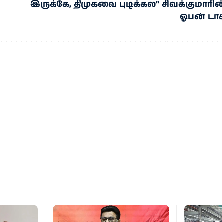
இருக்கே, திமுகவை புடிக்கல” சிவக்குமாரின
ஓபன் டாக