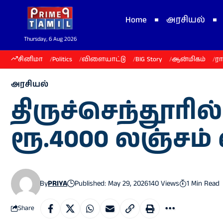
Home
அரசியல்
Thursday, 6 Aug 2026
சினிமா
Politics
விளையாட்டு
BIG Story
ஆன்மிகம்
ர
அரசியல்
திருச்செந்தூரி
ரூ.4000 லஞ்சம் 
By
PRIYA
Published: May 29, 2026
140 Views
1 Min Read
Share