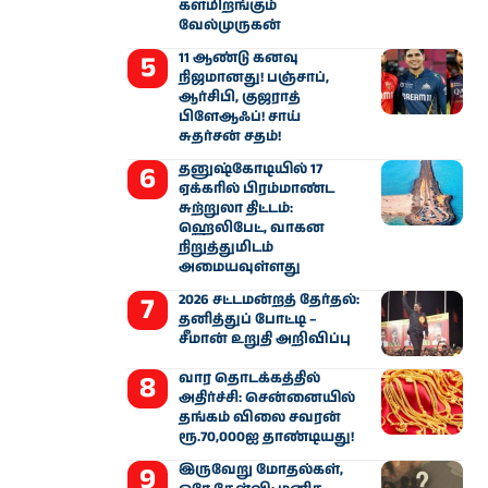
களமிறங்கும்
வேல்முருகன்
11 ஆண்டு கனவு
நிஜமானது! பஞ்சாப்,
ஆர்சிபி, குஜராத்
பிளேஆஃப்! சாய்
சுதர்சன் சதம்!
தனுஷ்கோடியில் 17
ஏக்கரில் பிரம்மாண்ட
சுற்றுலா திட்டம்:
ஹெலிபேட், வாகன
நிறுத்துமிடம்
அமையவுள்ளது
2026 சட்டமன்றத் தேர்தல்:
தனித்துப் போட்டி –
சீமான் உறுதி அறிவிப்பு
வார தொடக்கத்தில்
அதிர்ச்சி: சென்னையில்
தங்கம் விலை சவரன்
ரூ.70,000ஐ தாண்டியது!
இருவேறு மோதல்கள்,