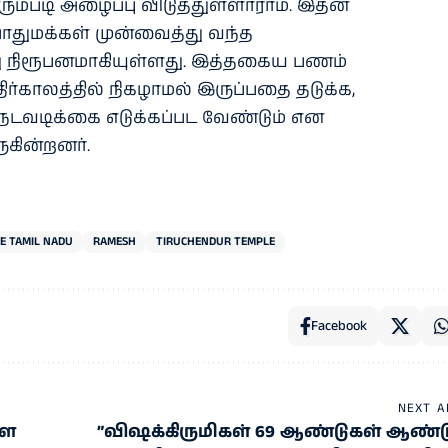
்படி அழைப்பு விடுத்துள்ளாராம். இதன்
துமக்கள் முன்வைத்து வந்த
ோது நிரூபனமாகியுள்ளது. இத்தகைய பணம்
ிர்காலத்தில் நிகழாமல் இருப்பதை தடுக்க,
் நடவடிக்கை எடுக்கப்பட வேண்டும் என
ுகின்றனர்.
E TAMIL NADU
RAMESH
TIRUCHENDUR TEMPLE
Facebook
NEXT A
ளை
”விஷக்கிருமிகள் 69 ஆண்டுகள் ஆண்ட