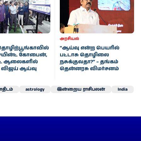
அரசியல்
 தொழிற்பூங்காவில்
“ஆய்வு என்ற பெயரில்
யின்ட் கோபைன்,
பட்டாசு தொழிலை
ட் ஆலைகளில்
நசுக்குவதா?” – தங்கம்
் விஜய் ஆய்வு
தென்னரசு விமர்சனம்
திடம்
astrology
இன்றைய ராசிபலன்
India