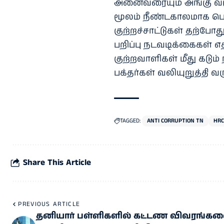
அனைவரையும் அங்கு வரும
மூலம் நீண்டகாலமாக பொ
குற்றச்சாட்டுகள் தற்ப
பறிப்பு நடவடிக்கைகள் எத
குற்றவாளிகள் மீது கடும
பக்தர்கள் வலியுறுத்தி வர
TAGGED:
ANTI CORRUPTION TN
HRC
Share This Article
PREVIOUS ARTICLE
தனி​யார் பள்​ளி​களில் கட்டண விவரங்​க