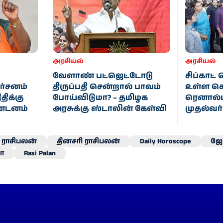
அரசியல்
அரசியல்
வேளாண் பட்ஜெட்டோடு
சிப்காட்
்சனம்
திருப்பதி சென்றால் பாவம்
உள்ள செ
திக்கு
போய்விடுமா? – தமிழக
ரெனால்
ண்டனம்
அரசுக்கு ஸ்டாலின் கேள்வி
முதல்வர
ராசிபலன்
தினசரி ராசிபலன்
Daily Horoscope
ஜோ
ா
Rasi Palan