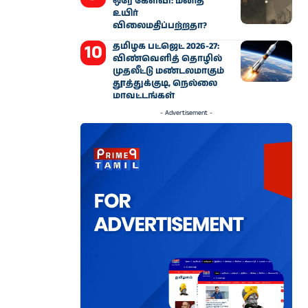
ஒரே கேள்வி: மனித
உயிர்
விலைமதிப்பற்றதா?
தமிழக பட்ஜெட் 2026-27:
விண்வெளித் தொழில்
முதலீட்டு மண்டலமாகும்
தூத்துக்குடி, நெல்லை
மாவட்டங்கள்
- Advertisement -