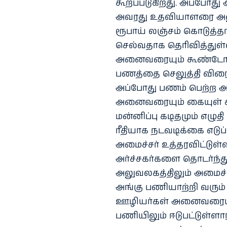
கூறப்படுகிறது. அப்போ
அவரது உதவியாளரை அணுக
ரூபாய் லஞ்சம் கொடுத்தா
செல்வதாக தெரிவித்துள்
அனைவரையும் கூண்டோடு 
பணத்தை செலுத்தி விரைவ
அப்போது பணம் பெற்ற அர
அனைவரையும் கையுள் களவ
மன்னிப்பு கடிதமும் எழுதி
ரீதியாக நடவடிக்கை எடு
அமைச்சர் உத்தரவிட்டுள்ள
அர்ச்சகர்களை தொடர்ந்து
அலுவலகத்திலும் அமைச்ச
அங்கு பணியாற்றி வரும்
ஊழியர்கள் அனைவரையு
பணியிலும் ஈடுபட்டுள்ள