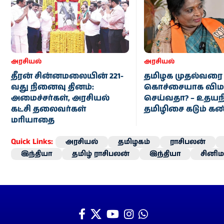
அரசியல்
அரசியல்
தீரன் சின்னமலையின் 221-
தமிழக முதல்வரை
வது நினைவு தினம்:
கொச்சையாக விமர
அமைச்சர்கள், அரசியல்
செய்வதா? – உதயநி
கட்சி தலைவர்கள்
தமிழிசை கடும் க
மரியாதை
Quick Links:
அரசியல்
தமிழகம்
ராசிபலன்
இந்தியா
தமிழ் ராசிபலன்
இந்தியா
சினிம