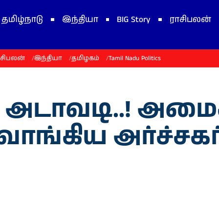
தமிழ்நாடு
இந்தியா
BIG Story
ராசிபலன்
ாசிபலன்
இந்தியா
தமிழகம்
Tamil Nadu Politics
ல் அடாவடி..! அமை
வாங்கிய அர்ச்சகர