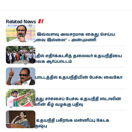
Related News
அரசியல்
“உதயநிதியை இவ்வளவு அவசரமாக கைது செய்ய
வேண்டிய தேவை இல்லை” – அன்புமணி
அரசியல்
கும்பகோணத்தில் எதிர்க்கட்சித் தலைவர் உதயநிதியை
கண்டித்து தவெக ஆர்ப்பாட்டம்
அரசியல்
தஞ்சை ஆர்ப்பாட்டத்தில் உதயநிதியின் பேச்சு: வைகோ
கண்டனம்
அரசியல்
முதல்வர் குறித்து சர்ச்சைப் பேச்சு: உதயநிதி ஸ்டாலின்
மீது 6 பிரிவுகளின் கீழ் வழக்கு பதிவு
அரசியல்
“த்ரிஷாவிடம் உதயநிதி பகிரங்க மன்னிப்பு கேட்க
வேண்டும்” – குஷ்பு