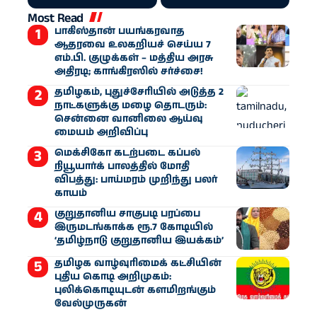
Most Read
பாகிஸ்தான் பயங்கரவாத
ஆதரவை உலகறியச் செய்ய 7
எம்.பி. குழுக்கள் – மத்திய அரசு
அதிரடி; காங்கிரஸில் சர்ச்சை!
தமிழகம், புதுச்சேரியில் அடுத்த 2
நாட்களுக்கு மழை தொடரும்:
சென்னை வானிலை ஆய்வு
மையம் அறிவிப்பு
மெக்சிகோ கடற்படை கப்பல்
நியூயார்க் பாலத்தில் மோதி
விபத்து: பாய்மரம் முறிந்து பலர்
காயம்
குறுதானிய சாகுபடி பரப்பை
இருமடங்காக்க ரூ.7 கோடியில்
‘தமிழ்நாடு குறுதானிய இயக்கம்’
தமிழக வாழ்வுரிமைக் கட்சியின்
புதிய கொடி அறிமுகம்:
புலிக்கொடியுடன் களமிறங்கும்
வேல்முருகன்