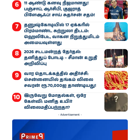
11 ஆண்டு கனவு நிஜமானது!
பஞ்சாப், ஆர்சிபி, குஜராத்
பிளேஆஃப்! சாய் சுதர்சன் சதம்!
தனுஷ்கோடியில் 17 ஏக்கரில்
பிரம்மாண்ட சுற்றுலா திட்டம்:
ஹெலிபேட், வாகன நிறுத்துமிடம்
அமையவுள்ளது
2026 சட்டமன்றத் தேர்தல்:
தனித்துப் போட்டி – சீமான் உறுதி
அறிவிப்பு
வார தொடக்கத்தில் அதிர்ச்சி:
சென்னையில் தங்கம் விலை
சவரன் ரூ.70,000ஐ தாண்டியது!
இருவேறு மோதல்கள், ஒரே
கேள்வி: மனித உயிர்
விலைமதிப்பற்றதா?
- Advertisement -