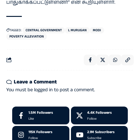
பாதுகாக்கப்பட்டுள்ளனர்’’ என கூறியுள்ளார்.
TAGGED:
CENTRAL GOVERNMENT
L MURUGAN
MODI
POVERTY ALLEVIATION
Leave a Comment
You must be
logged in
to post a comment.
1.5M
Followers
4.4K
Followers
Like
Follow
115K
Followers
2.1M
Subscribers
Follow
Subscribe