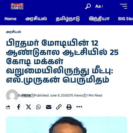
Aa
Home
அரசியல்
தமிழ்நாடு
இந்தியா
BIG Sto
அரசியல்
பிரதமர் மோடியின் 12
ஆண்டுகால ஆட்சியில் 25
கோடி மக்கள்
வறுமையிலிருந்து மீட்பு:
எல்.முருகன் பெருமிதம்
By
PRIYA
Published: June 9, 2026
215 Views
1 Min Read