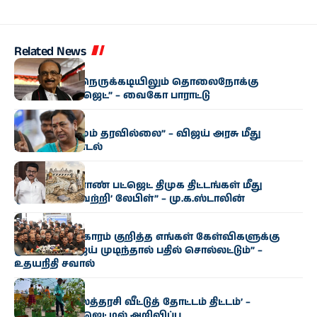
Related News
அரசியல்
“மிகுந்த நிதி நெருக்கடியிலும் தொலைநோக்கு
வேளாண் பட்ஜெட்” – வைகோ பாராட்டு
அரசியல்
“எந்த மாற்றமும் தரவில்லை” – விஜய் அரசு மீது
பிரேமலதா சாடல்
அரசியல்
“தமிழக வேளாண் பட்ஜெட் திமுக திட்டங்கள் மீது
ஒட்டப்பட்ட ‘வெற்றி’ லேபிள்” – மு.க.ஸ்டாலின்
அரசியல்
“காவிரி விவகாரம் குறித்த எங்கள் கேள்விகளுக்கு
முதல்வர் விஜய் முடிந்தால் பதில் சொல்லட்டும்” –
உதயநிதி சவால்
அரசியல்
‘வெற்றி இல்லத்தரசி வீட்டுத் தோட்டம் திட்டம்’ –
வேளாண் பட்ஜெட்டில் அறிவிப்பு