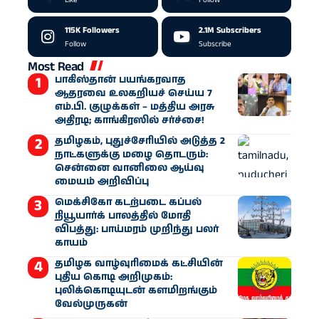
Like
Follow
115K
Followers
2.1M
Subscribers
Follow
Subscribe
Most Read
பாகிஸ்தான் பயங்கரவாத
ஆதரவை உலகறியச் செய்ய 7
எம்.பி. குழுக்கள் – மத்திய அரசு
அதிரடி; காங்கிரஸில் சர்ச்சை!
தமிழகம், புதுச்சேரியில் அடுத்த 2
நாட்களுக்கு மழை தொடரும்:
சென்னை வானிலை ஆய்வு
மையம் அறிவிப்பு
மெக்சிகோ கடற்படை கப்பல்
நியூயார்க் பாலத்தில் மோதி
விபத்து: பாய்மரம் முறிந்து பலர்
காயம்
தமிழக வாழ்வுரிமைக் கட்சியின்
புதிய கொடி அறிமுகம்:
புலிக்கொடியுடன் களமிறங்கும்
வேல்முருகன்