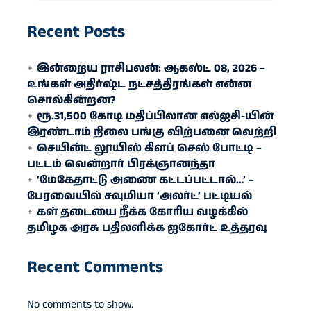
Recent Posts
இன்றைய ராசிபலன்: ஆகஸ்ட் 08, 2026 –
உங்கள் அதிர்ஷ்ட நட்சத்திரங்கள் என்ன
சொல்கின்றன?
ரூ.31,500 கோடி மதிப்பிலான எல்ஐசி-​யின்
இரண்​டாம் நிலை பங்கு விற்பனை வெற்றி
செயின்ட் லூயிஸ் கிளப் செஸ் போட்டி –
பட்டம் வென்றார் பிரக்ஞானந்தா
‘மேகேதாட்டு அணை கட்டப்பட்டால்…’ –
பேரவையில் சவுமியா ‘அலர்ட்’ பட்டியல்
கள் தடையை நீக்க கோரிய வழக்கில்
தமிழக அரசு பதிலளிக்க ஐகோர்ட் உத்தரவு
Recent Comments
No comments to show.