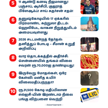
11 ஆண்டு கனவு நிஜமானது!
பஞ்சாப், ஆர்சிபி, குஜராத்
பிளேஆஃப்! சாய் சுதர்சன் சதம்!
தனுஷ்கோடியில் 17 ஏக்கரில்
பிரம்மாண்ட சுற்றுலா திட்டம்:
ஹெலிபேட், வாகன நிறுத்துமிடம்
அமையவுள்ளது
2026 சட்டமன்றத் தேர்தல்:
தனித்துப் போட்டி – சீமான் உறுதி
அறிவிப்பு
வார தொடக்கத்தில் அதிர்ச்சி:
சென்னையில் தங்கம் விலை
சவரன் ரூ.70,000ஐ தாண்டியது!
இருவேறு மோதல்கள், ஒரே
கேள்வி: மனித உயிர்
விலைமதிப்பற்றதா?
ரூ.31,500 கோடி மதிப்பிலான
எல்ஐசி-​யின் இரண்​டாம் நிலை
பங்கு விற்பனை வெற்றி
- Advertisement -