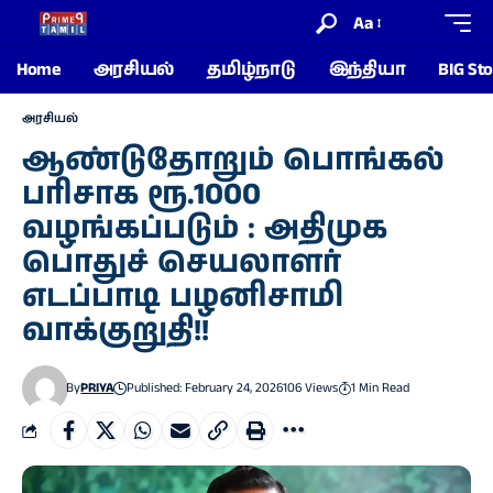
Aa
Home
அரசியல்
தமிழ்நாடு
இந்தியா
BIG Sto
அரசியல்
ஆண்டுதோறும் பொங்கல்
பரிசாக ரூ.1000
வழங்கப்படும் : அதிமுக
பொதுச் செயலாளர்
எடப்பாடி பழனிசாமி
வாக்குறுதி!!
By
PRIYA
Published: February 24, 2026
106 Views
1 Min Read