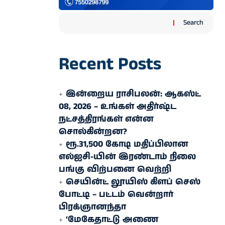
Search
Recent Posts
இன்றைய ராசிபலன்: ஆகஸ்ட்
08, 2026 – உங்கள் அதிர்ஷ்ட
நட்சத்திரங்கள் என்ன
சொல்கின்றன?
ரூ.31,500 கோடி மதிப்பிலான
எல்ஐசி-​யின் இரண்​டாம் நிலை
பங்கு விற்பனை வெற்றி
செயின்ட் லூயிஸ் கிளப் செஸ்
போட்டி – பட்டம் வென்றார்
பிரக்ஞானந்தா
‘மேகேதாட்டு அணை