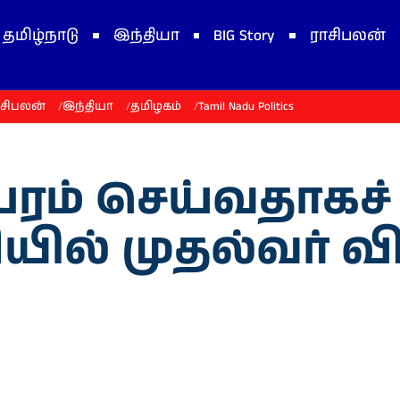
தமிழ்நாடு
இந்தியா
BIG Story
ராசிபலன்
ாசிபலன்
இந்தியா
தமிழகம்
Tamil Nadu Politics
பேரம் செய்வதாகச
சியில் முதல்வர்