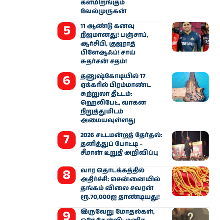
களமிறங்கும்
வேல்முருகன்
11 ஆண்டு கனவு
நிஜமானது! பஞ்சாப்,
ஆர்சிபி, குஜராத்
பிளேஆஃப்! சாய்
சுதர்சன் சதம்!
தனுஷ்கோடியில் 17
ஏக்கரில் பிரம்மாண்ட
சுற்றுலா திட்டம்:
ஹெலிபேட், வாகன
நிறுத்துமிடம்
அமையவுள்ளது
2026 சட்டமன்றத் தேர்தல்:
தனித்துப் போட்டி –
சீமான் உறுதி அறிவிப்பு
வார தொடக்கத்தில்
அதிர்ச்சி: சென்னையில்
தங்கம் விலை சவரன்
ரூ.70,000ஐ தாண்டியது!
இருவேறு மோதல்கள்,