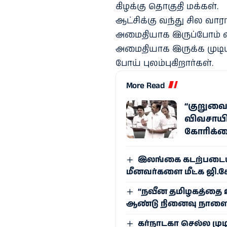
கிழக்கு தொகுதி மக்கள்.
ஆட்சிக்கு வந்து சில வா
அமைதியாக இருப்போம் எ
அமைதியாக இருக்க முடிய
போய் புலம்புகிறார்கள்.
More Read
“குறுவைய
விவசாயி
கோரிக்
இலங்கை கடற்படையா
மீனவர்களை மீட்க ஜி.க
“நவீன தமிழகத்தை உர
ஆண்டு நினைவு நாளைய
கர்நாடகா செல்ல முட