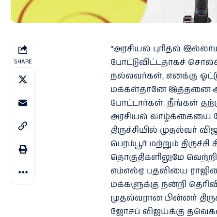
“அரசியல் புரிதல் இல்லாமல
போட்டுவிட்டதாகச் சொல்கி
SHARE
நல்லவர்கள், எனக்கு ஓட்
மக்கள்தானே இத்தனை ஆண
போட்டார்கள். நீங்கள் த
அரசியல் வாழ்க்கையை கே
திருச்சியில் முதல்வர் விஜ
பெரம்பூர் மற்றும் திருச்ச
தொகுதிகளிலுமே வெற்றி பெ
எம்எல்ஏ பதவியை ராஜின
மக்களுக்கு நன்றி தெரிவிக
முதல்வரான பின்னர் திரு
ஜோசப் விஜய்க்கு தவெகவ