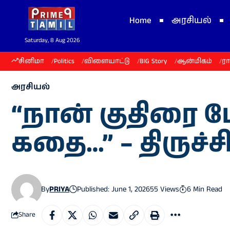
Home
அரசியல்
Saturday, 8 Aug 2026
சினிமா
Politics
விளையாட்டு
BIG Story
ஆன்மிகம்
ர
அரசியல்
“நான் குதிரை 
கதை…” – திருச்
By
PRIYA
Published: June 1, 2026
55 Views
6 Min Read
Share