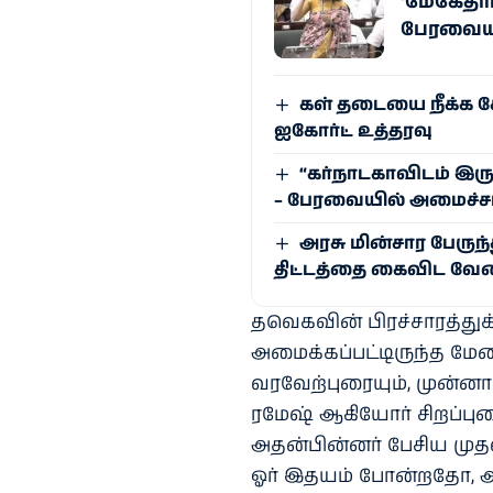
‘மேகேதாட
பேரவையில
கள் தடையை நீக்க க
ஐகோர்ட் உத்தரவு
“கர்நாடகாவிடம் இரு
– பேரவையில் அமைச்சர
அரசு மின்சார பேருந
திட்டத்தை கைவிட வேண
தவெகவின் பிரச்சாரத்துக்க
அமைக்கப்பட்டிருந்த மே
வரவேற்புரையும், முன்னா
ரமேஷ் ஆகியோர் சிறப்புர
அதன்பின்னர் பேசிய முதல்வ
ஓர் இதயம் போன்றதோ, அத