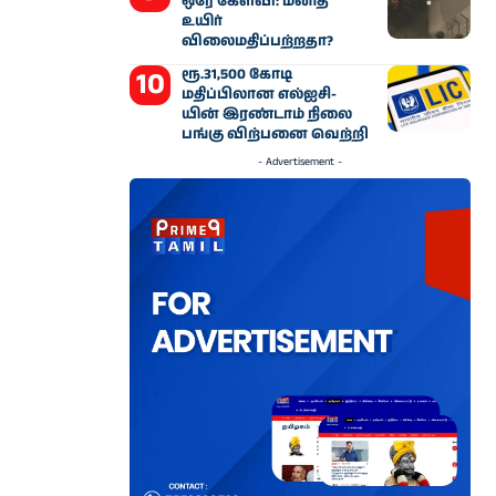
ஒரே கேள்வி: மனித
உயிர்
விலைமதிப்பற்றதா?
ரூ.31,500 கோடி
மதிப்பிலான எல்ஐசி-​
யின் இரண்​டாம் நிலை
பங்கு விற்பனை வெற்றி
- Advertisement -