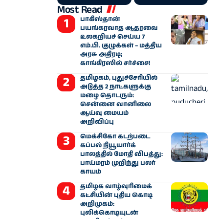
Most Read
பாகிஸ்தான்
பயங்கரவாத ஆதரவை
உலகறியச் செய்ய 7
எம்.பி. குழுக்கள் – மத்திய
அரசு அதிரடி;
காங்கிரஸில் சர்ச்சை!
தமிழகம், புதுச்சேரியில்
அடுத்த 2 நாட்களுக்கு
மழை தொடரும்:
சென்னை வானிலை
ஆய்வு மையம்
அறிவிப்பு
மெக்சிகோ கடற்படை
கப்பல் நியூயார்க்
பாலத்தில் மோதி விபத்து:
பாய்மரம் முறிந்து பலர்
காயம்
தமிழக வாழ்வுரிமைக்
கட்சியின் புதிய கொடி
அறிமுகம்:
புலிக்கொடியுடன்