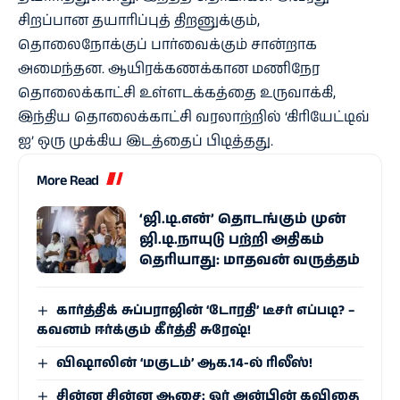
சிறப்பான தயாரிப்புத் திறனுக்கும்,
தொலைநோக்குப் பார்வைக்கும் சான்றாக
அமைந்தன. ஆயிரக்கணக்கான மணிநேர
தொலைக்காட்சி உள்ளடக்கத்தை உருவாக்கி,
இந்திய தொலைக்காட்சி வரலாற்றில் ‘கிரியேட்டிவ்
ஐ’ ஒரு முக்கிய இடத்தைப் பிடித்தது.
More Read
‘ஜி.டி.என்’ தொடங்கும் முன்
ஜி.டி.நாயுடு பற்றி அதிகம்
தெரியாது: மாதவன் வருத்தம்
கார்த்திக் சுப்பராஜின் ‘டோரதி’ டீசர் எப்படி? –
கவனம் ஈர்க்கும் கீர்த்தி சுரேஷ்!
விஷாலின் ‘மகுடம்’ ஆக.14-ல் ரிலீஸ்!
சின்ன சின்ன ஆசை: ஓர் அன்பின் கவிதை