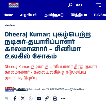
Aa
Home
அரசியல்
தமிழ்நாடு
இந்தியா
BIG Sto
சினிமா
Dheeraj Kumar: புகழ்பெற்ற
நடிகர்-தயாரிப்பாளர்
காலமானார் – சினிமா
உலகில் சோகம்
Dheeraj Kumar: நடிகர்-தயாரிப்பாளர் தீரஜ் குமார்
காலமானார் - கலையுலகிற்கு ஈடுசெய்ய
முடியாத இழப்பு.
By
ADMIN
Published: July 15, 2025
4435 Views
3 Min Read