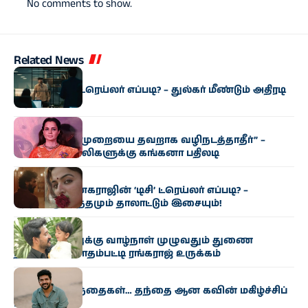
No comments to show.
Related News
சினிமா
‘ஐ அம் கேம்’ ட்ரெய்லர் எப்படி? – துல்கர் மீண்டும் அதிரடி
‘ஆட்டம்’!
சினிமா
“இளம் தலைமுறையை தவறாக வழிநடத்தாதீர்” –
இணைய கேலிகளுக்கு கங்கனா பதிலடி
சினிமா
லோகேஷ் கனகராஜின் ‘டிசி’ ட்ரெய்லர் எப்படி? –
தெறிக்கும் ரத்தமும் தாலாட்டும் இசையும்!
சினிமா
“மகன் ராகாவுக்கு வாழ்நாள் முழுவதும் துணை
நிற்பேன்!” – மாதம்பட்டி ரங்கராஜ் உருக்கம்
சினிமா
இரட்டை குழந்தைகள்… தந்தை ஆன கவின் மகிழ்ச்சிப்
பகிர்வு!