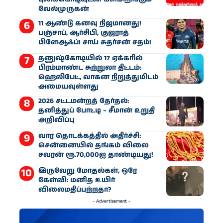
வேல்முருகன்
11 ஆண்டு கனவு நிஜமானது!
பஞ்சாப், ஆர்சிபி, குஜராத்
பிளேஆஃப்! சாய் சுதர்சன் சதம்!
தனுஷ்கோடியில் 17 ஏக்கரில்
பிரம்மாண்ட சுற்றுலா திட்டம்:
ஹெலிபேட், வாகன நிறுத்துமிடம்
அமையவுள்ளது
2026 சட்டமன்றத் தேர்தல்:
தனித்துப் போட்டி – சீமான் உறுதி
அறிவிப்பு
வார தொடக்கத்தில் அதிர்ச்சி:
சென்னையில் தங்கம் விலை
சவரன் ரூ.70,000ஐ தாண்டியது!
இருவேறு மோதல்கள், ஒரே
கேள்வி: மனித உயிர்
விலைமதிப்பற்றதா?
- Advertisement -