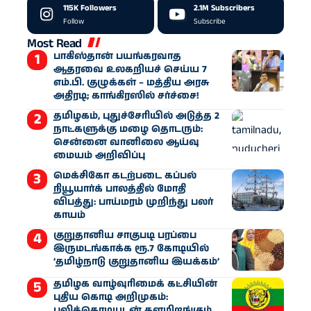
115K
Followers
2.1M
Subscribers
Follow
Subscribe
Most Read
பாகிஸ்தான் பயங்கரவாத
ஆதரவை உலகறியச் செய்ய 7
எம்.பி. குழுக்கள் – மத்திய அரசு
அதிரடி; காங்கிரஸில் சர்ச்சை!
தமிழகம், புதுச்சேரியில் அடுத்த 2
நாட்களுக்கு மழை தொடரும்:
சென்னை வானிலை ஆய்வு
மையம் அறிவிப்பு
மெக்சிகோ கடற்படை கப்பல்
நியூயார்க் பாலத்தில் மோதி
விபத்து: பாய்மரம் முறிந்து பலர்
காயம்
குறுதானிய சாகுபடி பரப்பை
இருமடங்காக்க ரூ.7 கோடியில்
‘தமிழ்நாடு குறுதானிய இயக்கம்’
தமிழக வாழ்வுரிமைக் கட்சியின்
புதிய கொடி அறிமுகம்:
புலிக்கொடியுடன் களமிறங்கும்