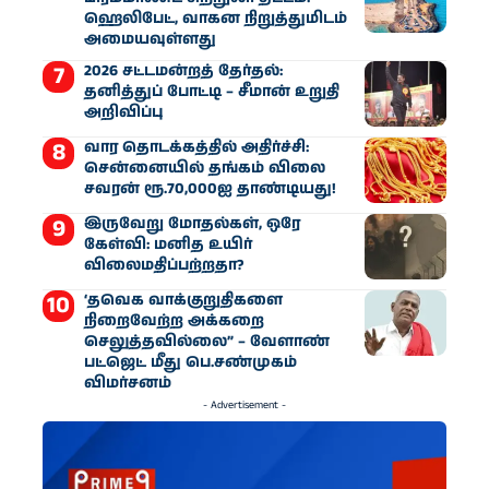
ஹெலிபேட், வாகன நிறுத்துமிடம்
அமையவுள்ளது
2026 சட்டமன்றத் தேர்தல்:
தனித்துப் போட்டி – சீமான் உறுதி
அறிவிப்பு
வார தொடக்கத்தில் அதிர்ச்சி:
சென்னையில் தங்கம் விலை
சவரன் ரூ.70,000ஐ தாண்டியது!
இருவேறு மோதல்கள், ஒரே
கேள்வி: மனித உயிர்
விலைமதிப்பற்றதா?
‘தவெக வாக்குறுதிகளை
நிறைவேற்ற அக்கறை
செலுத்தவில்லை” – வேளாண்
பட்ஜெட் மீது பெ.சண்முகம்
விமர்சனம்
- Advertisement -