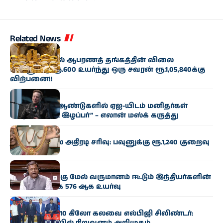
Related News
வணிகம்
சென்னையில் ஆபரணத் தங்கத்தின் விலை
சவரனுக்கு ரூ.600 உயர்ந்து ஒரு சவரன் ரூ.1,05,840க்கு
விற்பனை!!
வணிகம்
“இன்னும் 10 ஆண்டுகளில் ஏஐ-யிடம் மனிதர்கள்
கட்டுப்பாட்டை இழப்பர்” – எலான் மஸ்க் கருத்து
வணிகம்
தங்கம் விலை அதிரடி சரிவு: பவுனுக்கு ரூ.1,240 குறைவு
வணிகம்
ரூ.100 கோடிக்கு மேல் வருமானம் ஈட்டும் இந்தியர்களின்
எண்ணிக்கை 576 ஆக உயர்வு
வணிகம்
புதுமையான 10 கிலோ கலவை எல்பிஜி சிலிண்டர்: