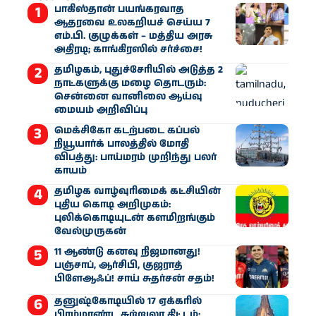
பாகிஸ்தான் பயங்கரவாத
ஆதரவை உலகறியச் செய்ய 7
எம்.பி. குழுக்கள் – மத்திய அரசு
அதிரடி; காங்கிரஸில் சர்ச்சை!
தமிழகம், புதுச்சேரியில் அடுத்த 2
நாட்களுக்கு மழை தொடரும்:
சென்னை வானிலை ஆய்வு
மையம் அறிவிப்பு
மெக்சிகோ கடற்படை கப்பல்
நியூயார்க் பாலத்தில் மோதி
விபத்து: பாய்மரம் முறிந்து பலர்
காயம்
தமிழக வாழ்வுரிமைக் கட்சியின்
புதிய கொடி அறிமுகம்:
புலிக்கொடியுடன் களமிறங்கும்
வேல்முருகன்
11 ஆண்டு கனவு நிஜமானது!
பஞ்சாப், ஆர்சிபி, குஜராத்
பிளேஆஃப்! சாய் சுதர்சன் சதம்!
தனுஷ்கோடியில் 17 ஏக்கரில்
பிரம்மாண்ட சுற்றுலா திட்டம்: