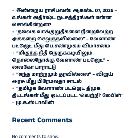
இன்றைய ராசிபலன்: ஆகஸ்ட் 07, 2026 –
உங்கள் அதிர்ஷ்ட நட்சத்திரங்கள் என்ன
சொல்கின்றன?
‘தவெக வாக்குறுதிகளை நிறைவேற்ற
அக்கறை செலுத்தவில்லை” – வேளாண்
பட்ஜெட் மீது பெ.சண்முகம் விமர்சனம்
“மிகுந்த நிதி நெருக்கடியிலும்
தொலைநோக்கு வேளாண் பட்ஜெட்” –
வைகோ பாராட்டு
“எந்த மாற்றமும் தரவில்லை” – விஜய்
அரசு மீது பிரேமலதா சாடல்
“தமிழக வேளாண் பட்ஜெட் திமுக
திட்டங்கள் மீது ஒட்டப்பட்ட ‘வெற்றி’ லேபிள்”
– மு.க.ஸ்டாலின்
Recent Comments
No comments to show.