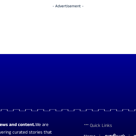
- Advertisement -
news and content.
We are
Quick Links
vering curated stories that