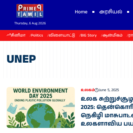
Home
அரசியல்
Thursday, 6 Aug 2026
சினிமா
Politics
விளையாட்டு
BIG Story
ஆன்மிகம்
ர
UNEP
உலகம்
June 5, 2025
உலக சுற்றுச்சூழ
2025: தென்கொ
நெகிழி மாசுபாட்
உலகளாவிய பய