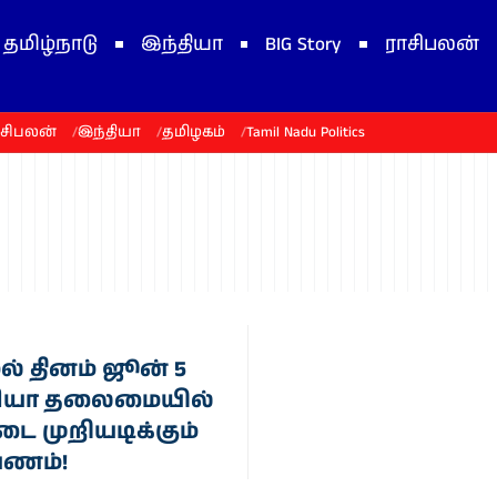
தமிழ்நாடு
இந்தியா
BIG Story
ராசிபலன்
ாசிபலன்
இந்தியா
தமிழகம்
Tamil Nadu Politics
ல் தினம் ஜூன் 5
ரியா தலைமையில்
டை முறியடிக்கும்
ணம்!