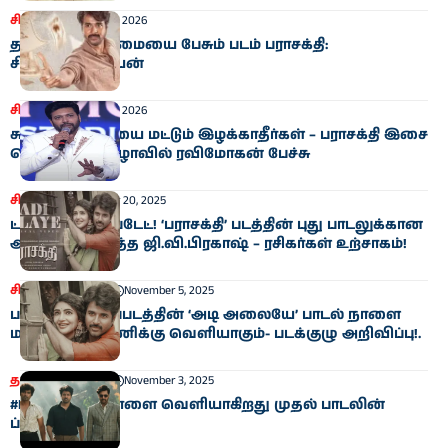
சினிமா
January 4, 2026
தமிழின் பெருமையை பேசும் படம் பராசக்தி:
சிவகார்த்திகேயன்
சினிமா
January 4, 2026
சுயமரியாதையை மட்டும் இழக்காதீர்கள் – பராசக்தி இசை
வெளியீட்டு விழாவில் ரவிமோகன் பேச்சு
சினிமா
November 20, 2025
ட்ரெண்டிங் அப்டேட்! ‘பராசக்தி’ படத்தின் புது பாடலுக்கான
அப்டேட் கொடுத்த ஜி.வி.பிரகாஷ் – ரசிகர்கள் உற்சாகம்!
சினிமா
தமிழகம்
November 5, 2025
பராசக்தி திரைப்படத்தின் ‘அடி அலையே’ பாடல் நாளை
மாலை 5:30 மணிக்கு வெளியாகும்- படக்குழு அறிவிப்பு!.
தமிழகம்
சினிமா
November 3, 2025
#PARASAKTHI: நாளை வெளியாகிறது முதல் பாடலின்
ப்ரோமோ..