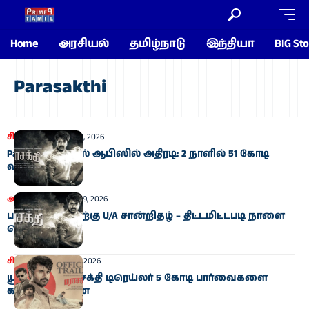
Home
அரசியல்
தமிழ்நாடு
இந்தியா
BIG Sto
Parasakthi
சினிமா
January 12, 2026
Parasakthi பாக்ஸ் ஆபிஸில் அதிரடி: 2 நாளில் 51 கோடி
வசூல்!
அரசியல்
January 9, 2026
பராசக்தி படத்திற்கு U/A சான்றிதழ் – திட்டமிட்டபடி நாளை
வெளியாகிறது
சினிமா
January 7, 2026
யூடியூபில் பராசக்தி டிரெய்லர் 5 கோடி பார்வைகளை
கடந்து சாதனை