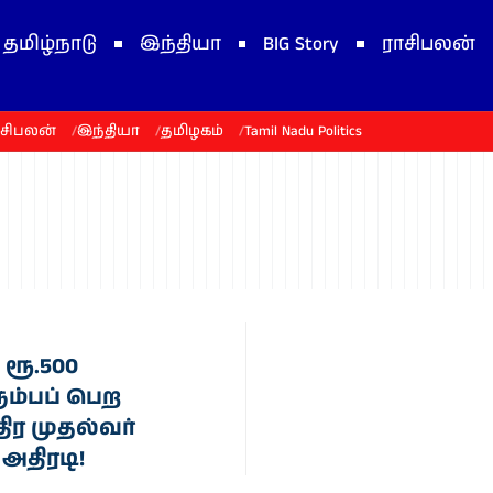
தமிழ்நாடு
இந்தியா
BIG Story
ராசிபலன்
ாசிபலன்
இந்தியா
தமிழகம்
Tamil Nadu Politics
ரூ.500
ம்பப் பெற
ிர முதல்வர்
 அதிரடி!