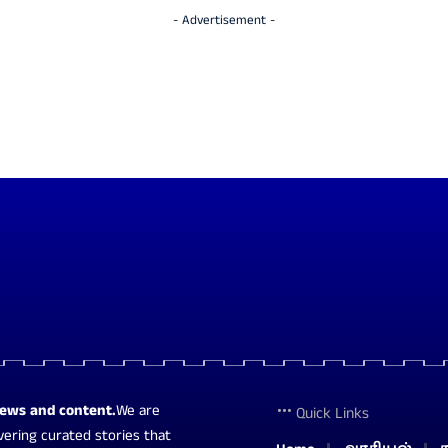
- Advertisement -
news and content.
We are
Quick Links
vering curated stories that