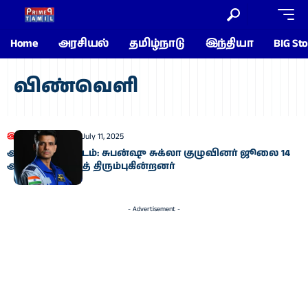
Home
அரசியல்
தமிழ்நாடு
இந்தியா
BIG Sto
விண்வெளி
இந்தியா
உலகம்
July 11, 2025
ஆக்சியம்-4 திட்டம்: சுபன்ஷு சுக்லா குழுவினர் ஜூலை 14
அன்று பூமிக்குத் திரும்புகின்றனர்
- Advertisement -