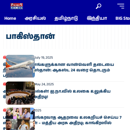
Home
அரசியல்
தமிழ்நாடு
இந்தியா
BIG Sto
பாகிஸ்தான்
இந்தியா
உலகம்
July 19, 2025
இந்திய விமானங்களுக்கான வான்வெளி தடையை
நீட்டித்தது பாகிஸ்தான்: ஆகஸ்ட் 24 வரை தொடரும்
பதற்றம்!
இந்தியா
உலகம்
May 24, 2025
அதிர்ச்சித் தகவல்கள்! ஐ.நா.வில் உலகை உலுக்கிய
இந்தியாவின் அதிரடி!
இந்தியா
May 20, 2025
பாகிஸ்தான் பயங்கரவாத ஆதரவை உலகறியச் செய்ய 7
எம்.பி. குழுக்கள் – மத்திய அரசு அதிரடி; காங்கிரஸில்
சர்ச்சை!